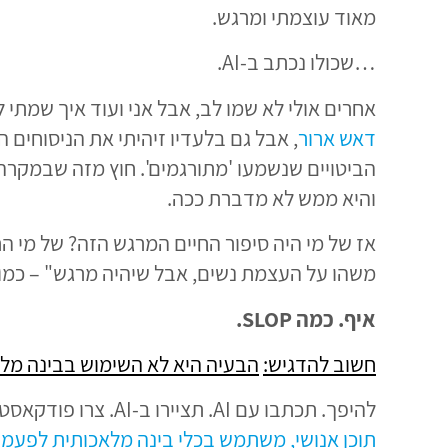
מאוד עוצמתי ומרגש.
…שכולו נכתב ב-AI.
אחרים אולי לא שמו לב, אבל אני ועוד איך שמתי ל
דאש ארור
, אבל גם בלעדיו זיהיתי את הניסוחים הא
הביטויים שנשמעו 'מתורגמים'. חוץ מזה שבמקרה
והיא ממש לא מדברת ככה.
אז של מי היה סיפור החיים המרגש הזה? של מי ה
משהו על העצמת נשים, אבל שיהיה מרגש" – כמו שכל כך הרבה אנשים 
איף. כמה SLOP.
חשוב להדגיש:
הבעיה היא לא השימוש בבינה מל
להיפך. תכתבו עם AI. תציירו ב-AI. צרו פודקאסטים ואינפוגרפיקות ב-AI. תעשו סרטוני AI שבהם אתם מתחבקים עם סלבז. תעשו מה שתרצו! גם אני,
תוכן אנושי, משתמש בכלי בינה מלאכותית לפעמי