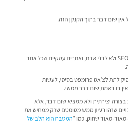
ל אין שום דבר בתוך הקנקן הזה.
תוכן ירוד קיים משחר ההיסטוריה. גם לפני AI היו פוסטים חלולים, מאמרים דחוסים בביטויי מפתח שנועדו ל-SEO ולא לבני אדם, ואתרים עסקיים שכל אחד
.
פיק לתת לצ'אט פרומפט בסיסי, לעשות
ין בו באמת שום דבר ממשי.
בצורה יצירתית ולא ממציא שום דבר, אלא
כויים שזהו רעיון ממש מטומטם שרק ממחיש את
ד-מאוד-מאוד שחוק, כמו "
המטבח הוא הלב של