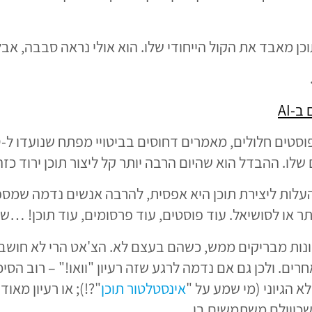
וכן מאבד את הקול הייחודי שלו. הוא אולי נראה סבבה, אב
 ב-
AI
ו. ההבדל הוא שהיום הרבה יותר קל ליצור תוכן ירוד כזה
העלות ליצירת תוכן היא אפסית, להרבה אנשים נדמה שמס
או לסושיאל. עוד פוסטים, עוד פרסומים, עוד תוכן! …שא
ונות מבריקים ממש, כשהם בעצם לא. הצ'אט הרי לא חושב 
ם. ולכן גם אם נדמה לרגע שזה רעיון "וואו!" – רוב הסי
 הגיוני (מי שמע על "
אינסטלטור תוכן
"?!); או רעיון מאו
שכווולם משתמשים בו.