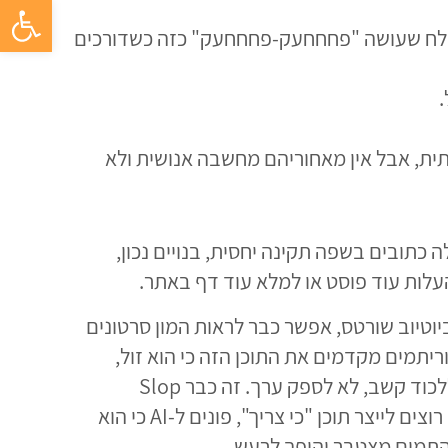
פתח סרגל 
ל אדמה רטובה, מין בוץ לח שעושה "פחחחעק-פחחחעק" כזה כשדורכים
לאכותית, אבל אין מאחוריהם מחשבה אנושית ולא
ים האלה כתובים בשפה תקינה יחסית, בנויים נכון,
ביוטיוב שורטס, אפשר כבר לראות המון סרטונים
ריתמים מקדמים את התוכן הזה כי הוא זול,
מהיר וקל לשכפול, וכך נוצר חיבור הדוק בין AI Slop לבין מה שמכונה Brainrot: תוכן קצר וחזרתי שמטרתו ללכוד קשב, לא לספק ערך. זה כבר Slop
אגרסיבי יותר, כזה שנועד במפורש להציף בלי קשר לערך. הבעיה היא שיש גם Slop תמים, שנוצר כשאנשים רוצים לייצר תוכן "כי צריך", פונים ל-AI כי הוא