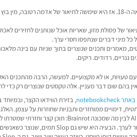
המילה קיימת בשפה האנגלית עוד מהמאה ה-18. אז היא שימשה לתיאור ש
טים, פוסטים, מאמרים ותכנים שנוצרים בתוך שניות עם בינה מ
 גנריים. רדודים. ריקים.
לאו דווקא טקסטים עם טעויות, או לא מקצועיים. למעשה, הרבה מהתכנ
notebookche
, בזירת הווידאו הקצר, ובמיוחד 
טית, דימויים ממוחזרים ותבניות שחוזרות על עצמן. האלגו
פייסט. כשזה נעשה שוב ושוב, גם ה-Slop התמים מצטבר והופך לרעש.