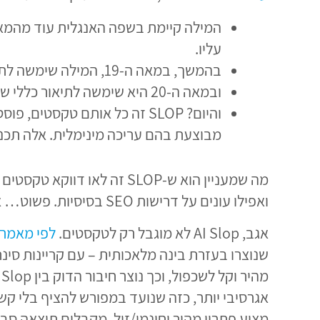
עליו.
בהמשך, במאה ה-19, המילה שימשה לתיאור של פסולת מזון, שאריות אוכל שנותנים לחזירים לאכול.
ובמאה ה-20 היא שימשה לתיאור כללי של כל מיני דברים שנתפסו חסרי ערך.
והיום? SLOP זה כל אותם טקס
מבוצעת בהם עריכה מינימלית. אלה תכנים
מה שמעניין הוא ש-SLOP זה 
ואפילו עונים על דרישות SEO בסיסיות. פשוט… אין בהם שום דבר מעניין. אלה טקסטים שנוצרים רק כדי להעלות עוד פוסט או למלא עוד דף באתר.
אגב, AI Slop לא מוגבל רק לטקסטים.
לפי מאמר באתר ck
שנוצרו בעזרת בינה מלאכותית – עם קריינות סינת
מציע פתרון מהיר וחינמי/זול, מקבלים תוצאה סבירה ועושם קופי 