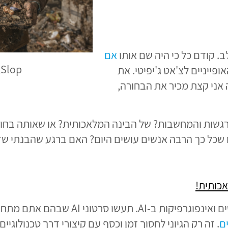
ב. קודם כל כי היה שם אותו
אם
Slop, מאת טל אייזנמן וצ'אט ג'יפיטי
ופייניים לצ'אט ג'יפיטי. את
 אני קצת מכיר את הבחורה,
רגשות והמחשבות? של הבינה המלאכותית? או שאותה בחורה
עושים היום? האם ברגע שהבנתי שזה AI, אני באמת יכול להאמין שזה סיפור אותנ
אכותית
!
ם
. זה רק הגיוני לחסוך זמן וכסף עם קיצורי דרך טכנולוג