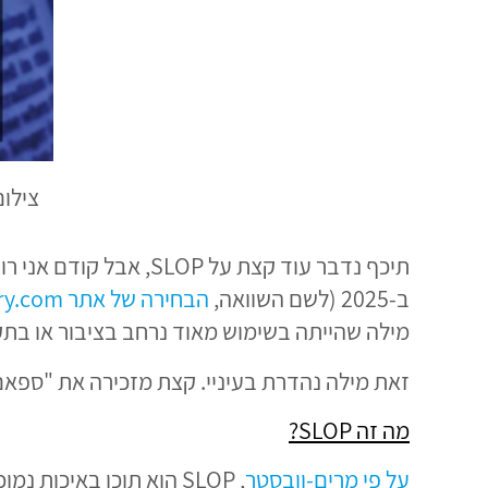
צילום
תיכף נדבר עוד קצת על
ב-2025 (לשם השוואה,
הבחירה של אתר Dictionary.com למילת השנה 2025 הייתה "67"
מילה שהייתה בשימוש מאוד נרחב בציבור או בתק
זאת מילה נהדרת בעיניי. קצת מזכירה את "ספאם
מה זה
SLOP
?
על פי מרים-וובסטר
, SLOP הוא תוכן באיכות נמוכה שמיוצר בכמויות גדולות ב-AI.