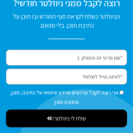
רוצה לקבל ממני ניוזלטר חודשי?
הניוזלטר נשלח לקראת סוף החודש ובו תוכן על
כתיבת תוכן. בלי ספאם.
f
i
r
e
s
m
t
a
ה
אני רוצה לקבל עדכונים ומידע שימושי על כתיבה, תוכן,
N
i
ס
וכתיבת תוכן
a
l
כ
m
שלח לי ניוזלטר!
מ
e
ה