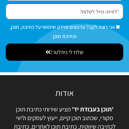
r
e
s
m
t
a
ה
אני רוצה לקבל עדכונים ומידע שימושי על כתיבה, תוכן,
N
i
ס
וכתיבת תוכן
a
l
כ
m
שלח לי ניוזלטר!
מ
e
ה
אודות
'תוכן בעבודת יד'
מציע שירותי כתיבת תוכן
מקורי, שכתוב תוכן קיים, ייעוץ לעסקים וליווי
לכתיבה שיווקית, כתיבת תוכן לאתרים, כתיבת