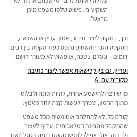
עלולה לאותת להם "מי שכתב את זה לא
השקיע בי. פשוט שלפו משפט מוכן
מראש".
וכך, במקום ליצור חיבור, אמון, עניין או השראה,
הטקסט הגנרי והשחוק נתפס כעוד טקסט בין רבים
דומים – ונעלם, נשכח, או פשוט לא מעורר רושם.
ועדיין, גם בין קלישאות אפשר ליצור כתיבה
מקורית עם
AI
מי שירצה להישמע אחרת, להיות שונה ולבלוט
מתוך ההמון, יצטרך לעשות קצת יותר מאמץ:
קודם כל, לא להתלהב אוטומטית מכל משפט
שהתקבל מהבינה המלאכותית. עדיף לעצור
ולבדוק. אולי אפילו לחפש טקסט דומה בגוגל (ואם