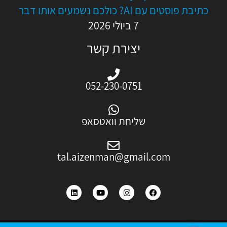
כתיבת פוסטים עם AI? כולכם נשמעים אותו דבר
7 ביולי 2026
יצירת קשר
052-230-0751
שליחת וואטסאפ
tal.aizenman@gmail.com
L
Y
I
F
i
o
n
a
n
u
s
c
k
t
t
e
e
u
a
b
d
b
g
o
i
e
r
o