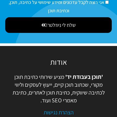
a
ה
אני רוצה לקבל עדכונים ומידע שימושי על כתיבה, תוכן,
N
i
ס
וכתיבת תוכן
a
l
כ
m
שלח לי ניוזלטר!
מ
e
ה
אודות
'תוכן בעבודת יד'
מציע שירותי כתיבת תוכן
מקורי, שכתוב תוכן קיים, ייעוץ לעסקים וליווי
לכתיבה שיווקית, כתיבת תוכן לאתרים, כתיבת
מאמרי SEO ועוד.
הצהרת נגישות