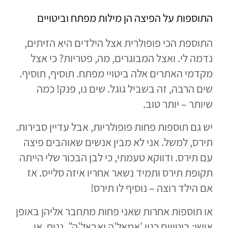
התוספות על הפיצה הן מילות מפתח וביטויים
התוספת הכי פופולרית אצל הילדים היא הזיתים,
נדמה לי. ואצל המבוגרים, מה, פטריות? כי אצל
מקדמי האתרים אלה ביטויי מפתח. תוסיף, תוסיף.
שים הרבה, זה בשביל גוגל. שים נו, פנק! כמה
שיותר – יותר טוב.
יש גם תוספות פחות פופולריות, אבל עדיין סבירות.
תירס, למשל. אני לא מבין אנשים שאוהבים פיצה
עם תירס. ודווקא טעמתי, כי לבן הבכור שלי הייתה
תקופת תירס ותמיד נשאר אחריו איזה סלייס. אז
אם הילד רוצה – נוסיף לו תירס!
או תוספות אחרות שאני פחות מתחבר אליהן באופן
אישי: ביטויים כגון 'אמאל'ה ואבאל'ה", נניח, או