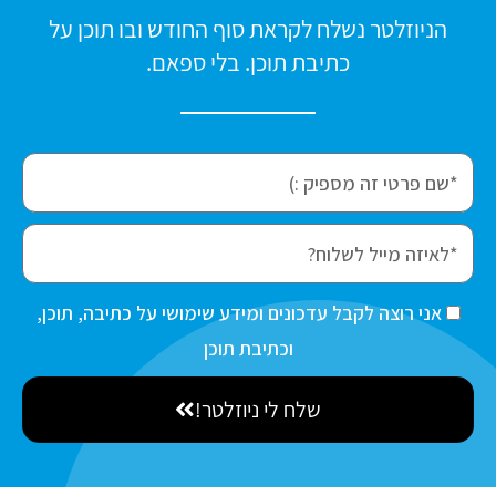
הניוזלטר נשלח לקראת סוף החודש ובו תוכן על
כתיבת תוכן. בלי ספאם.
f
i
r
e
s
m
t
a
ה
אני רוצה לקבל עדכונים ומידע שימושי על כתיבה, תוכן,
N
i
ס
וכתיבת תוכן
a
l
כ
m
שלח לי ניוזלטר!
מ
e
ה