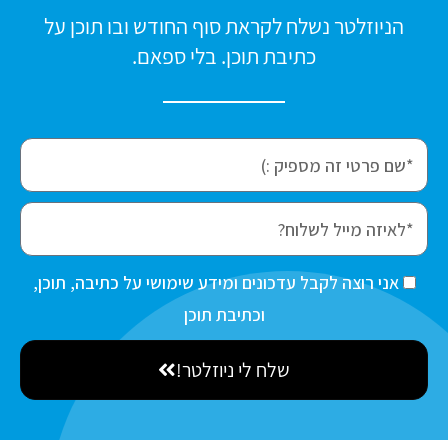
הניוזלטר נשלח לקראת סוף החודש ובו תוכן על
כתיבת תוכן. בלי ספאם.
f
i
r
e
s
m
t
a
ה
אני רוצה לקבל עדכונים ומידע שימושי על כתיבה, תוכן,
N
i
ס
וכתיבת תוכן
a
l
כ
m
שלח לי ניוזלטר!
מ
e
ה