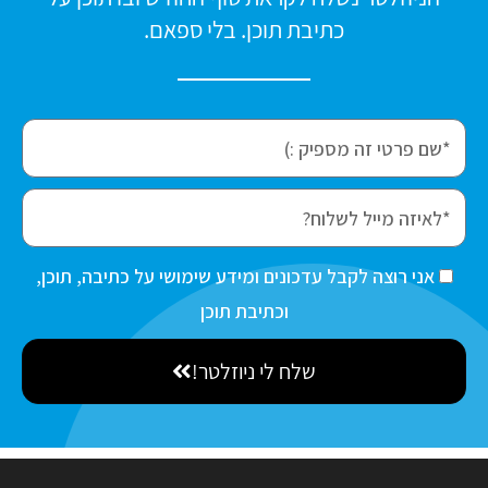
כתיבת תוכן. בלי ספאם.
f
i
r
e
s
m
t
a
ה
אני רוצה לקבל עדכונים ומידע שימושי על כתיבה, תוכן,
N
i
ס
וכתיבת תוכן
a
l
כ
m
שלח לי ניוזלטר!
מ
e
ה