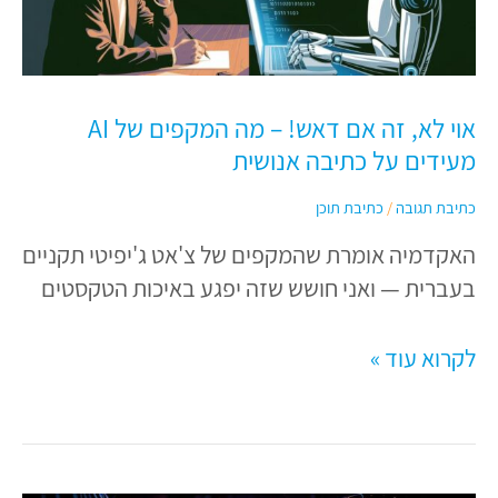
אם
דאש!
–
אוי לא, זה אם דאש! – מה המקפים של AI
מה
מעידים על כתיבה אנושית
המקפים
של
כתיבת תגובה
/
כתיבת תוכן
AI
האקדמיה אומרת שהמקפים של צ'אט ג'יפיטי תקניים
מעידים
בעברית — ואני חושש שזה יפגע באיכות הטקסטים
על
כתיבה
לקרוא עוד »
אנושית