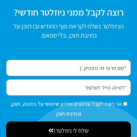
רוצה לקבל ממני ניוזלטר חודשי?
הניוזלטר נשלח לקראת סוף החודש ובו תוכן על
כתיבת תוכן. בלי ספאם.
f
i
r
e
s
m
t
a
ה
אני רוצה לקבל עדכונים ומידע שימושי על כתיבה, תוכן,
N
i
ס
וכתיבת תוכן
a
l
כ
m
שלח לי ניוזלטר!
מ