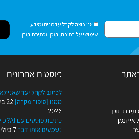
ה
אני רוצה לקבל עדכונים ומידע
ס
שימושי על כתיבה, תוכן, וכתיבת תוכן
כ
מ
ה
באתר
פוסטים אחרונים
לכתוב לקהל יעד שאני לא
ממנו [סיפור מקרה]
22 בי
כתיבת תוכן
2026
 אייזנמן
כתיבת פוסטים ע
שר
נשמעים אותו דבר
7 ביולי 2026