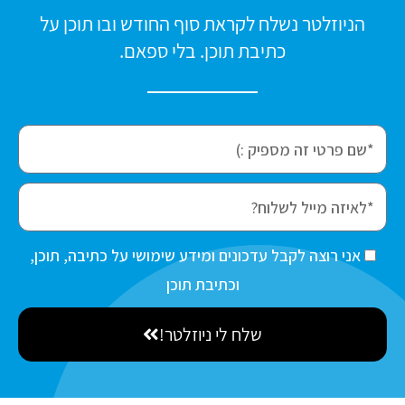
הניוזלטר נשלח לקראת סוף החודש ובו תוכן על
כתיבת תוכן. בלי ספאם.
f
i
r
e
s
m
t
a
ה
אני רוצה לקבל עדכונים ומידע שימושי על כתיבה, תוכן,
N
i
ס
וכתיבת תוכן
a
l
כ
m
שלח לי ניוזלטר!
מ
e
ה