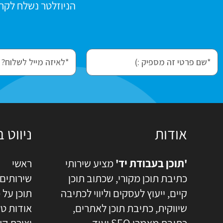
הניוזלטר נשלח לקרא
e
f
m
i
a
r
i
s
l
t
N
אודות
ניווט 
a
m
'תוכן בעבודת יד'
מציע שירותי
ראשי
e
כתיבת תוכן מקורי, שכתוב תוכן
שירותים
קיים, ייעוץ לעסקים וליווי לכתיבה
תוכן על 
שיווקית, כתיבת תוכן לאתרים,
אודות טל
כתיבת מאמרי SEO ועוד.
יצירת ק