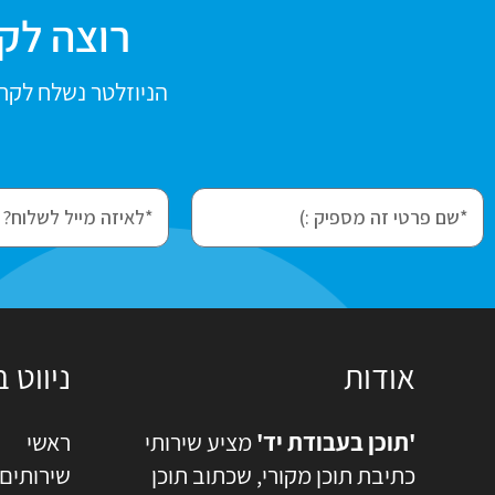
רוצה לקב
הניוזלטר נשלח לקרא
e
f
m
i
a
r
i
s
l
t
N
אודות
ניווט 
a
m
'תוכן בעבודת יד'
מציע שירותי
ראשי
e
כתיבת תוכן מקורי, שכתוב תוכן
שירותים