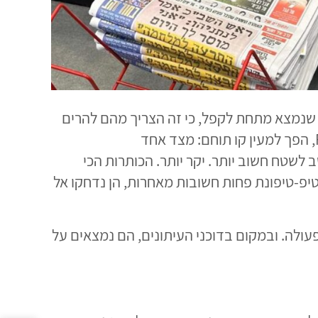
ה שנמצא מתחת לקפל, כי זה הצריך מהם להרים
ולהפוך אותו. שלא לדבר על העמודים הפנימיים, שאותם ראה רק מי ששילם כסף. כלומר הקפל הזה, ה-Fold, הפך למעין קו תוחם: מצד אחד
 מצד שני זה-שמצריך-איזו-פעולה. לכן כל מה שנמצא מעל הקפל, Above the Fold, נחשב לשטח חשוב יותר. יקר יותר. הכותרות הכי
 טיפ-טיפונת פחות חשובות מאחרות, הן נדחקו אל
פעולה. ובמקום בדוכני העיתונים, הם נמצאים על