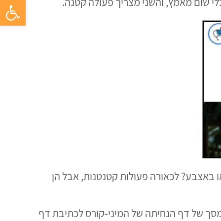
פתח סרגל 
בלי שום מאמץ, והשני מצריך פעולה קטנה.
 קטנה בעכבר או באצבע? לכאורה פעולות קטנטנות, אבל הן
מסך של דף הנחיתה של המיני-קורס לכתיבת דף