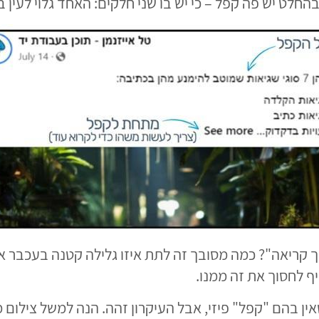
בהחלט יש פה קפל – כי יש בו שני חלקים: האחד גלוי לעין 
בר ללחוץ על See more, או "להמשך קריאה"? כמה מסובך זה לתת איזו גלילה
ף לחסוך את זה ממנו.
ן בהם "קפל" פיזי, אבל העיקרון זהה. הנה למשל צילום 