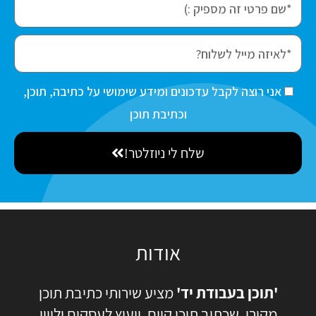
i
r
e
s
m
t
a
ה
אני רוצה לקבל עדכונים ומידע שימושי על כתיבה, תוכן,
N
i
ס
וכתיבת תוכן
a
l
כ
m
שלח לי ניוזלטר!
מ
e
ה
אודות
'תוכן בעבודת יד'
מציע שירותי כתיבת תוכן
מקורי, שכתוב תוכן קיים, ייעוץ לעסקים וליווי