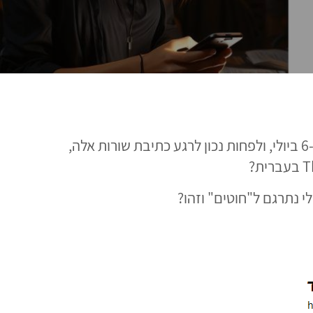
Threads היא רשת חברתית חדשה שמתיימרת להיות התשובה של אינסטגרם לטוויטר. מטא השיקה אותה ב-6 ביולי, ולפחות נכון לרגע כתיבת שורות אלה,
לי נתרגם ל"חוטים" וזהו?