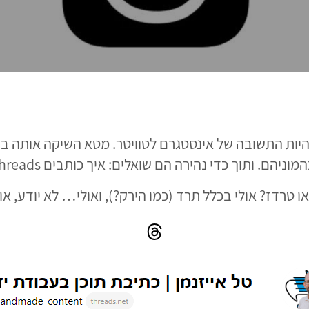
תוך כדי נהירה הם שואלים: איך כותבים Threads בעברית?
ו טרדז? אולי בכלל תרד (כמו הירק?), ואולי… לא יודע, או