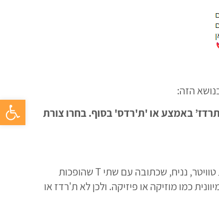
בנושא הזה:
פתח סרגל 
ילת הטקסט, ‘תרדז’ באמצע או 'ת'רדס' בסוף. בחרו צורת
. בעיקר כי יש שם th שהופך בעברית לת' (לעומת טוויטר, נניח, שכתובה עם שתי T שהופכות
 שהגיעו מיוונית כמו מוזיקה או פיזיקה. ולכן לא ת'רדז או