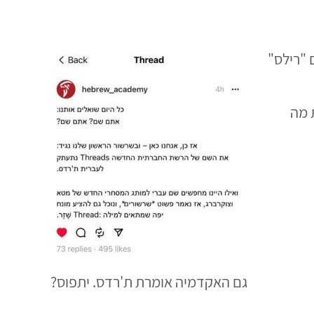
 "רילס"
 מה
גם האקדמיה אומרת ת'רדס. יתפוס?