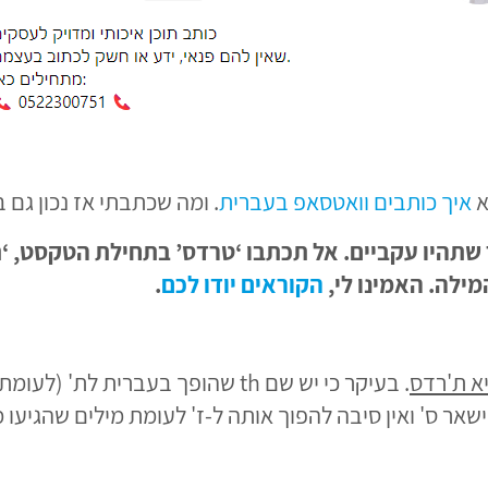
א
איך כותבים וואטסאפ בעברית
. ומה שכתבתי אז נכון גם 
יך תבחרו לאיית Threads, העיקר שתהיו עקביים. אל תכתבו ‘טרדס’ בתח
ילה. האמינו לי,
הקוראים יודו לכם
.
א ת'רדס
הסיומת S צריכה לדעתי להישאר ס' ואין סיבה להפוך אותה ל-ז' לעומת מילים