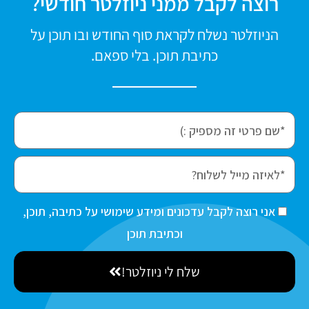
רוצה לקבל ממני ניוזלטר חודשי?
הניוזלטר נשלח לקראת סוף החודש ובו תוכן על
כתיבת תוכן. בלי ספאם.
f
i
r
e
s
m
t
a
ה
אני רוצה לקבל עדכונים ומידע שימושי על כתיבה, תוכן,
N
i
ס
וכתיבת תוכן
a
l
כ
m
שלח לי ניוזלטר!
מ
e
ה