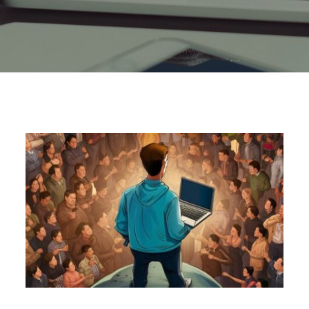
משלב
גבוה:
האמנם
יש
בו
צורך?