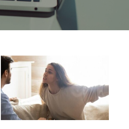
אבל
מאמי,
למה?
(טיפ
כתיבה
שיווקית)