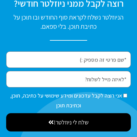
רוצה לקבל ממני ניוזלטר חודשי?
הניוזלטר נשלח לקראת סוף החודש ובו תוכן על
כתיבת תוכן. בלי ספאם.
f
i
r
e
s
m
t
a
ה
אני רוצה לקבל עדכונים ומידע שימושי על כתיבה, תוכן,
N
i
ס
וכתיבת תוכן
a
l
כ
m
שלח לי ניוזלטר!
מ
e
ה