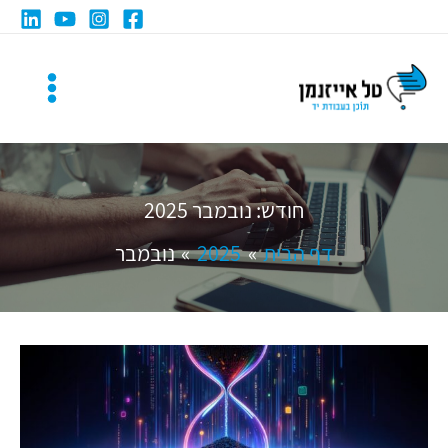
ילוג
תוכן
חודש:
נובמבר 2025
דף הבית
2025
נובמבר
כמה
זמן
*באמת*