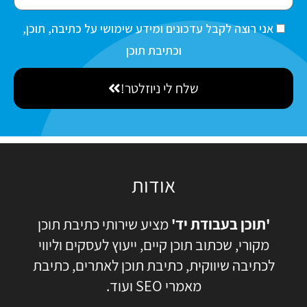
s
m
t
a
ה
אני רוצה לקבל עדכונים ומידע שימושי על כתיבה, תוכן,
N
i
ס
וכתיבת תוכן
a
l
כ
m
שלח לי ניוזלטר!
מ
e
ה
אודות
'תוכן בעבודת יד'
מציע שירותי כתיבת תוכן
מקורי, שכתוב תוכן קיים, ייעוץ לעסקים וליווי
לכתיבה שיווקית, כתיבת תוכן לאתרים, כתיבת
מאמרי SEO ועוד.