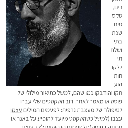
רים,
טקס
טים
שכת
בתי
ושלח
תי
ללקו
חות
הוע
תקו והודבקו כמו שהם, למשל כתיאור מילולי של
פוסט או מאמר לאתר. רוב הטקסטים שלי עברו
לטיפולה של מעצבת גרפית: לפעמים המילים
עצמן
עצבו (למשל כשהטקסט מיועד להופיע על באנר או
תמונה בפוסט); ולפעמים הן הופיעו
לצד
עיצוב