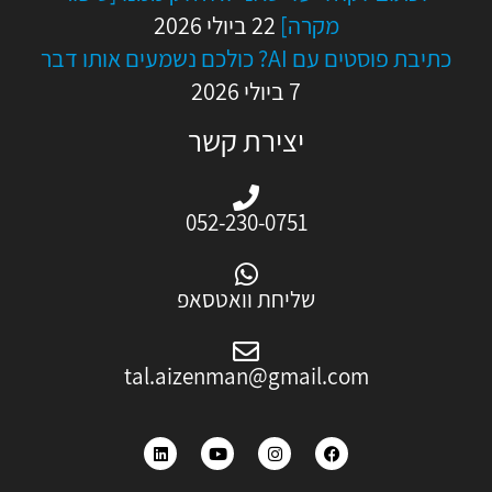
מקרה]
22 ביולי 2026
כתיבת פוסטים עם AI? כולכם נשמעים אותו דבר
7 ביולי 2026
יצירת קשר
052-230-0751
שליחת וואטסאפ
tal.aizenman@gmail.com
L
Y
I
F
i
o
n
a
n
u
s
c
k
t
t
e
e
u
a
b