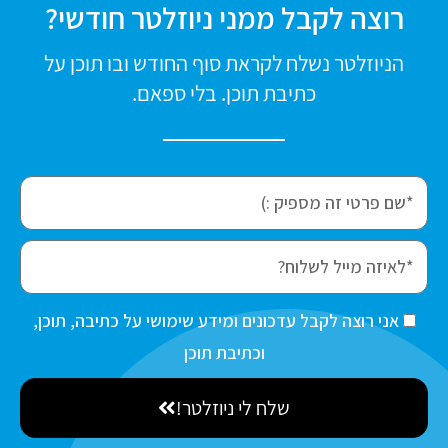
רוצה לקבל ממני ניוזלטר חודשי?
הניוזלטר נשלח לקראת סוף החודש ובו תוכן על
כתיבת תוכן. בלי ספאם.
f
i
r
e
s
m
t
a
ה
אני רוצה לקבל עדכונים ומידע שימושי על כתיבה, תוכן,
N
i
ס
וכתיבת תוכן
a
l
כ
m
שלח לי ניוזלטר!
מ
e
ה